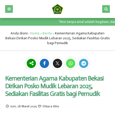
"Ilmu tanpa amal adalah kegilaan, dan am
HOME
PORTAL
Anda disini :
Home
-
Berita
-
Kementerian Agama Kabupaten
Bekasi Dirikan Posko Mudik Lebaran 2025, Sediakan Fasilitas Gratis
PROFIL
DIGITAL LIBRARY
bagi Pemudik
KURIKULUM
PMBM
STRUKTUR ORGANISASI
KESISWAAN
RDM
SARANA PRASARANA
KURIKULUM MADRASAH
GALERI
E-LEARNING
VISI, MISI DAN TUJUAN
EKSTRAKULIKULER
Kementerian Agama Kabupaten Bekasi
DOWNLOAD
ABSENSI
ALAMAT
OSIS
FOTO
Dirikan Posko Mudik Lebaran 2025,
PRESTASI
VIDEO
SK / JADWAL (2023/2024)
Sediakan Fasilitas Gratis bagi Pemudik
PENGUMUMAN
SK / JADWAL (2024/2025)
Jum, 28 Maret 2025
Dibaca 861x
SK / JADWAL (2025/2026)