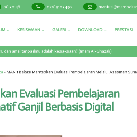
08
:
30
:
49
02189103430
mantusi@man1bekasi
LUM
KESISWAAN
GALERI
DOWNLOAD
PRESTASI
an amal tanpa ilmu adalah kesia-siaan." (Imam Al-Ghazali)
ta
-
MAN 1 Bekasi Mantapkan Evaluasi Pembelajaran Melalui Asesmen Sumati
kan Evaluasi Pembelajaran
if Ganjil Berbasis Digital