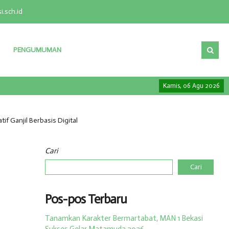
.sch.id
PENGUMUMAN
"Ilmu tanpa amal adalah ke
Kamis, 06 Agu 2026
f Ganjil Berbasis Digital
Cari
Cari
Pos-pos Terbaru
​Tanamkan Karakter Bermartabat, MAN 1 Bekasi