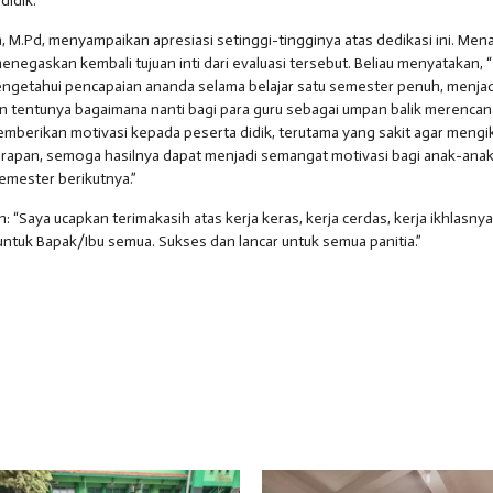
didik.
a, M.Pd, menyampaikan apresiasi setinggi-tingginya atas dedikasi ini. Me
enegaskan kembali tujuan inti dari evaluasi tersebut. Beliau menyatakan, 
mengetahui pencapaian ananda selama belajar satu semester penuh, menjad
 dan tentunya bagaimana nanti bagi para guru sebagai umpan balik merenca
emberikan motivasi kepada peserta didik, terutama yang sakit agar mengik
harapan, semoga hasilnya dapat menjadi semangat motivasi bagi anak-anak
semester berikutnya.”
“Saya ucapkan terimakasih atas kerja keras, kerja cerdas, kerja ikhlasnya
ntuk Bapak/Ibu semua. Sukses dan lancar untuk semua panitia.”