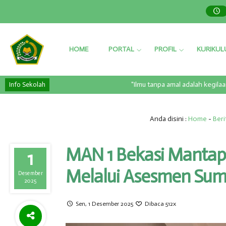
HOME
PORTAL
PROFIL
KURIKU
"Ilmu tanpa amal adalah kegilaan, d
Info Sekolah
Anda disini :
Home
-
Beri
MAN 1 Bekasi Mantap
1
Melalui Asesmen Sumat
Desember
2025
Sen, 1 Desember 2025
Dibaca 512x