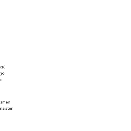
026
 30
rm
sesmen
onsisten