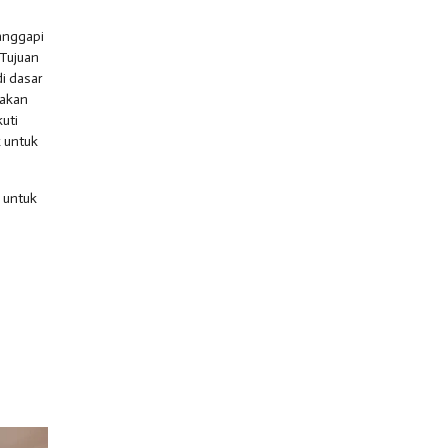
nanggapi
“Tujuan
i dasar
nakan
uti
 untuk
 untuk