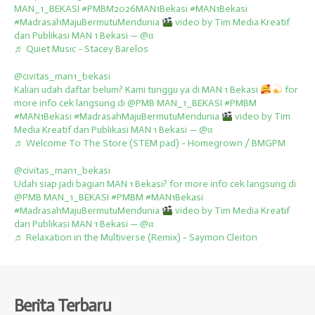
MAN_1_BEKASI
#PMBM2026MAN1Bekasi
#MAN1Bekasi
#MadrasahMajuBermutuMendunia
video by Tim Media Kreatif
dan Publikasi MAN 1 Bekasi — @α
♬ Quiet Music - Stacey Barelos
@civitas_man1_bekasi
Kalian udah daftar belum? Kami tunggu ya di MAN 1 Bekasi
for
more info cek langsung di @PMB MAN_1_BEKASI
#PMBM
#MAN1Bekasi
#MadrasahMajuBermutuMendunia
video by Tim
Media Kreatif dan Publikasi MAN 1 Bekasi — @α
♬ Welcome To The Store (STEM pad) - Homegrown / BMGPM
@civitas_man1_bekasi
Udah siap jadi bagian MAN 1 Bekasi? for more info cek langsung di
@PMB MAN_1_BEKASI
#PMBM
#MAN1Bekasi
#MadrasahMajuBermutuMendunia
video by Tim Media Kreatif
dan Publikasi MAN 1 Bekasi — @α
♬ Relaxation in the Multiverse (Remix) - Saymon Cleiton
Berita Terbaru