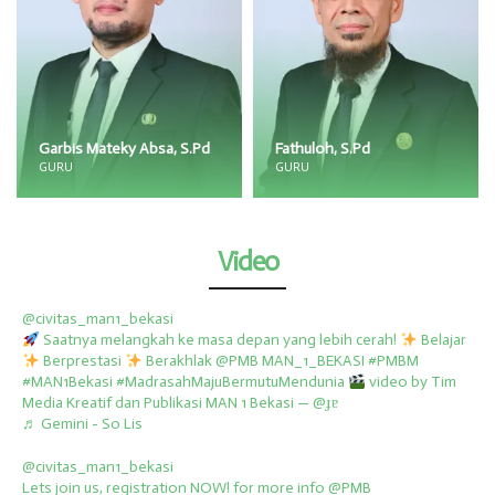
Fathuloh, S.Pd
Novalia Nuraisyah, M.Pd
GURU
GURU
Video
@civitas_man1_bekasi
Saatnya melangkah ke masa depan yang lebih cerah!
Belajar
Berprestasi
Berakhlak @PMB MAN_1_BEKASI
#PMBM
#MAN1Bekasi
#MadrasahMajuBermutuMendunia
video by Tim
Media Kreatif dan Publikasi MAN 1 Bekasi — @ɟɐ
♬ Gemini - So Lis
@civitas_man1_bekasi
Lets join us, registration NOW! for more info @PMB