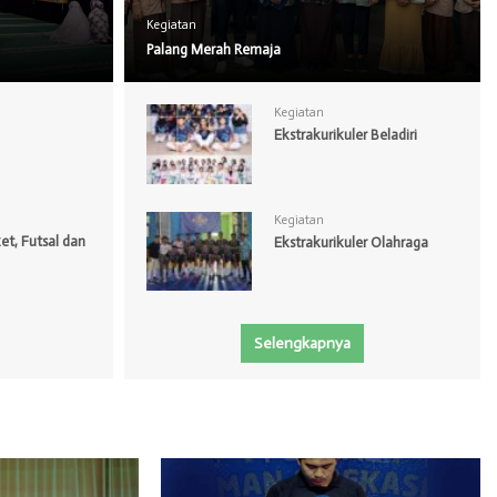
Kegiatan
Palang Merah Remaja
Kegiatan
Ekstrakurikuler Beladiri
Kegiatan
t, Futsal dan
Ekstrakurikuler Olahraga
Selengkapnya