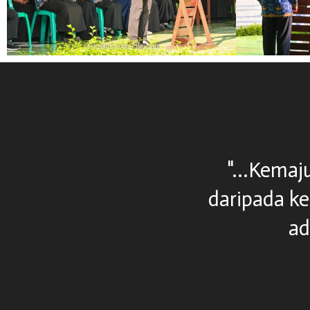
k bisa lebih cepat
"...Pendidi
an. Pikiran manusia
l kita..."