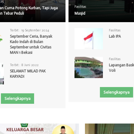
025
Fasilitas
kan Cuma Potong Kurban, Tapi Juga
n Tebar Peduli
Masjid
Terbit :
19 September 2024
Fasilitas
September Ceria, Banyak
Lab IPA
Kado Indah di Bulan
September untuk Civitas
MAN 1 Bekasi
Fasilitas
Lapangan Baske
Terbit :
8 Juni 2022
Voli
SELAMAT MILAD PAK
KARYADI
Selengkapnya
Selengkapnya