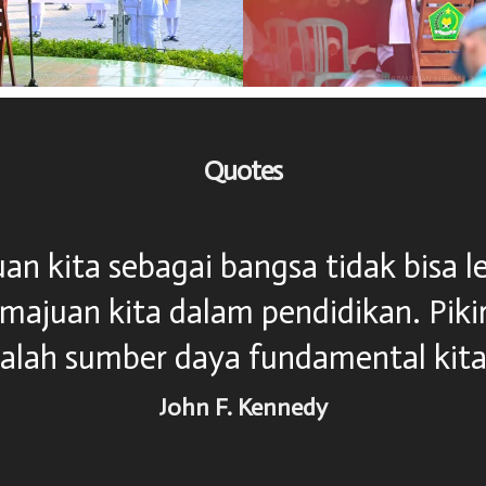
Quotes
kan adalah senjata paling ampuh un
dunia..."
Nelson Mandela