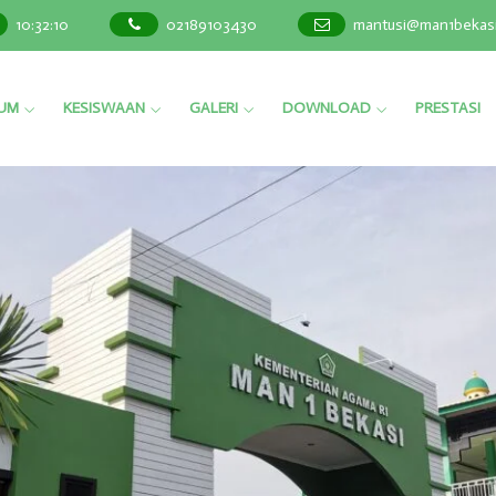
10
:
32
:
13
02189103430
mantusi@man1bekasi.
LUM
KESISWAAN
GALERI
DOWNLOAD
PRESTASI