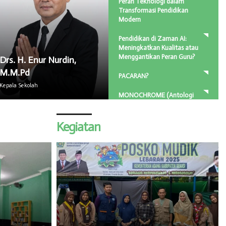
Peran Teknologi dalam
Transformasi Pendidikan
Modern
Pendidikan di Zaman AI:
Meningkatkan Kualitas atau
Menggantikan Peran Guru?
Drs. H. Enur Nurdin,
M.M.Pd
PACARAN?
Kepala Sekolah
MONOCHROME (Antologi
Puisi)
Kegiatan