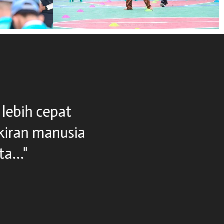
ebih cepat
"...Pendidikan ada
iran manusia
.."