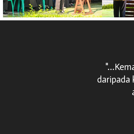
a setelah melupakan
"...Kemaj
kolah..."
daripada ke
ad