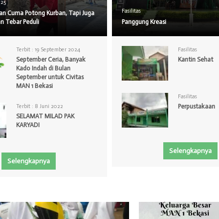
025
Fasilitas
kan Cuma Potong Kurban, Tapi Juga
n Tebar Peduli
Panggung Kreasi
Terbit :
19 September 2024
Fasilitas
September Ceria, Banyak
Kantin Sehat
Kado Indah di Bulan
September untuk Civitas
MAN 1 Bekasi
Fasilitas
Perpustakaan
Terbit :
8 Juni 2022
SELAMAT MILAD PAK
KARYADI
Selengkapnya
Selengkapnya