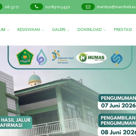
06
:
37
:
20
02189103430
mantusi@man1bekasi
LUM
KESISWAAN
GALERI
DOWNLOAD
PRESTASI