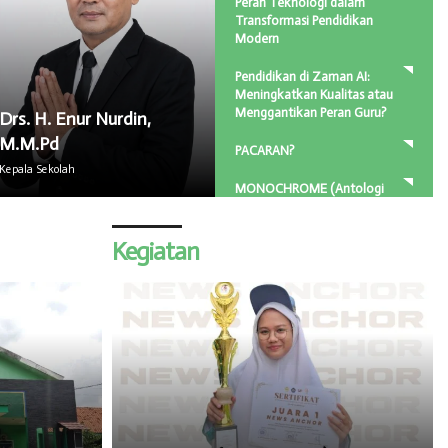
Peran Teknologi dalam
Transformasi Pendidikan
Modern
Pendidikan di Zaman AI:
Meningkatkan Kualitas atau
Menggantikan Peran Guru?
Drs. H. Enur Nurdin,
M.M.Pd
PACARAN?
Kepala Sekolah
MONOCHROME (Antologi
Puisi)
Kegiatan