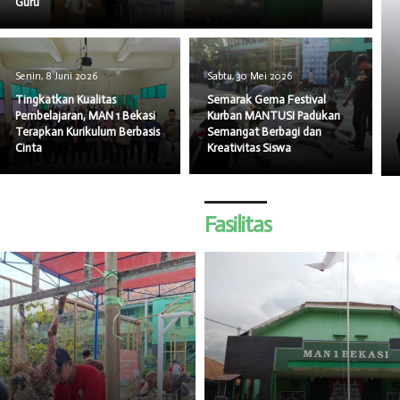
Guru
Senin, 8 Juni 2026
Sabtu, 30 Mei 2026
Tingkatkan Kualitas
Semarak Gema Festival
Pembelajaran, MAN 1 Bekasi
Kurban MANTUSI Padukan
Terapkan Kurikulum Berbasis
Semangat Berbagi dan
Cinta
Kreativitas Siswa
Fasilitas