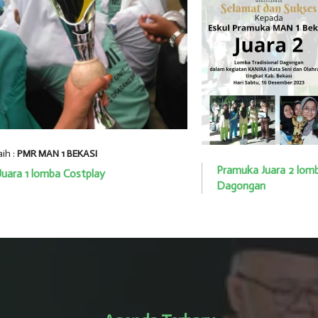
aih :
PMR MAN 1 BEKASI
Pramuka Juara 2 lomb
Juara 1 lomba Costplay
Dagongan