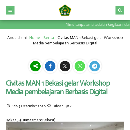
"Ilmu tanpa amal adalah kegilaan, dan a
HOME
PORTAL
Anda disini :
Home
-
Berita
-
Civitas MAN 1 Bekasi gelar Workshop
Media pembelajaran Berbasis Digital
PROFIL
DIGITAL LIBRARY
KURIKULUM
PMBM
STRUKTUR ORGANISASI
KESISWAAN
RDM
SARANA PRASARANA
KURIKULUM MADRASAH
GALERI
E-LEARNING
VISI, MISI DAN TUJUAN
EKSTRAKULIKULER
Civitas MAN 1 Bekasi gelar Workshop
Media pembelajaran Berbasis Digital
DOWNLOAD
ABSENSI
ALAMAT
OSIS
FOTO
PRESTASI
VIDEO
SK / JADWAL (2023/2024)
Sab, 5 Desember 2020
Dibaca 692x
PENGUMUMAN
SK / JADWAL (2024/2025)
Bekasi,-(Humasman1Bekasi)
SK / JADWAL (2025/2026)